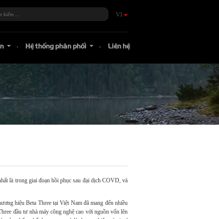
VI
án
Hệ thống phân phối
Liên hệ
...
...
nhất là trong giai đoạn hồi phục sau đại dịch COVD, và
hương hiệu Beta Three tại Việt Nam đã mang đến nhiều
a Three đầu tư nhà máy công nghệ cao với nguồn vốn lên