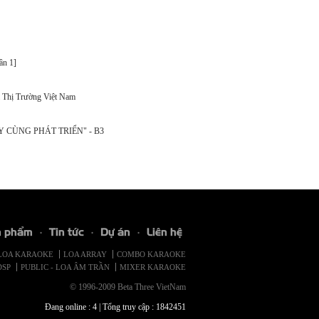
ần 1]
i Thị Trường Việt Nam
TAY CÙNG PHÁT TRIỂN" - B3
n phẩm
Tin tức
Dự án
Liên hệ
LOA KARAOKE
LOA ARRAY
COMBO KARAOKE
DSP
PUBLIC - LOA ÂM TRẦN
MIXER KARAOKE
© 1996-2009 Beta Three VietNam
Đang online : 4
|
Tổng truy cập : 1842451