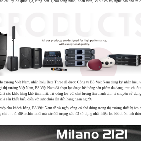
àn cầu tại 53 quốc gia, cùng hơn 1,200 công nhân, nhân viên, kỹ sư có tay nghề cao cho ra c
 thị trường Việt Nam, nhãn hiệu Beta Three đã được Công ty B3 Việt Nam đăng ký nhãn hiệu tạ
i thị trường Việt Nam, B3 Việt Nam đã chọn lọc được hệ thống sản phẩm đa dạng, trau chuốt t
 là các khác hàng khó tính nhất. Từ dòng loa với chất lượng âm thanh tinh tế chuyên sử dụng
ặc là sân khấu biểu diễn với sức chứa lên đến hàng ngàn người.
p cho khách hàng, B3 Việt Nam đã và ngày càng có chỗ đứng trong thị trường thiết bị âm th
g chính thời điểm chín muồi mà các đối tượng xấu đã sử dụng nhãn hiệu loa B3 dưới hình thức