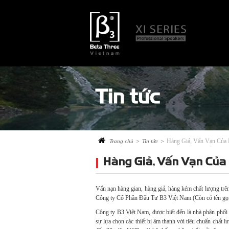
Tin tức
Hàng Giả, Vấn Vạn Của
Trang chủ
>
Tin tức
>
Hàng Giả, Vấn Vạn Của
Vấn nạn hàng gian, hàng giả, hàng kém chất lượng trên
Công ty Cổ Phần Đầu Tư B3 Việt Nam (Còn có tên gọi 
Công ty B3 Việt Nam, được biết đến là nhà phân phối
sự lựa chọn các thiết bị âm thanh với tiêu chuẩn chất