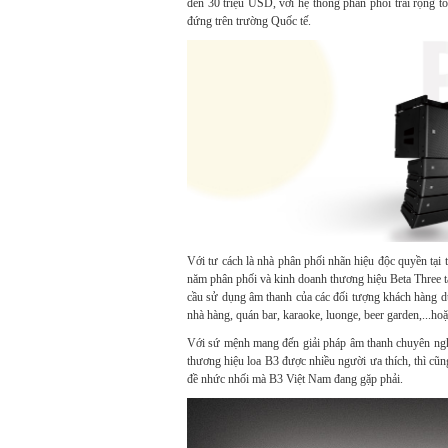
đến 30 triệu USD, với hệ thống phân phối trải rộng to
đứng trên trường Quốc tế.
Với tư cách là nhà phân phối nhãn hiệu độc quyền tại
năm phân phối và kinh doanh thương hiệu Beta Three tạ
cầu sử dụng âm thanh của các đối tượng khách hàng dù
nhà hàng, quán bar, karaoke, luonge, beer garden,...ho
Với sứ mệnh mang đến giải pháp âm thanh chuyên nghiệ
thương hiệu loa B3 được nhiều người ưa thích, thì cũn
đề nhức nhối mà B3 Việt Nam đang gặp phải.