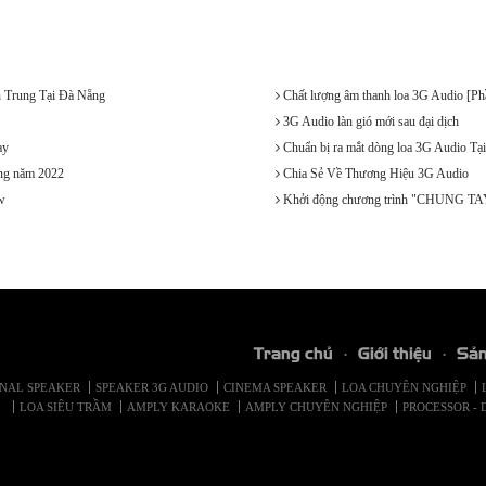
 Trung Tại Đà Nẵng
Chất lượng âm thanh loa 3G Audio [Ph
3G Audio làn gió mới sau đại dịch
ay
Chuẩn bị ra mắt dòng loa 3G Audio Tạ
ng năm 2022
Chia Sẻ Về Thương Hiệu 3G Audio
w
Khởi động chương trình "CHUNG 
Trang chủ
Giới thiệu
Sả
ONAL SPEAKER
SPEAKER 3G AUDIO
CINEMA SPEAKER
LOA CHUYÊN NGHIỆP
LOA SIÊU TRẦM
AMPLY KARAOKE
AMPLY CHUYÊN NGHIỆP
PROCESSOR - 