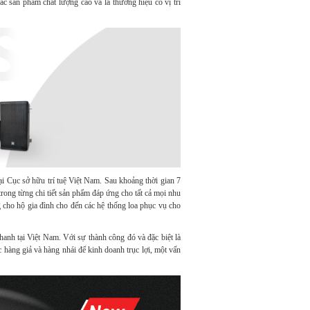
ác sản phẩm chất lượng cao và là thương hiệu có vị trí
i Cục sở hữu trí tuệ Việt Nam. Sau khoảng thời gian 7
rong từng chi tiết sản phẩm đáp ứng cho tất cả mọi nhu
 cho hộ gia đình cho đến các hệ thống loa phục vụ cho
anh tại Việt Nam. Với sự thành công đó và đặc biệt là
 hàng giả và hàng nhái để kinh doanh trục lợi, một vấn