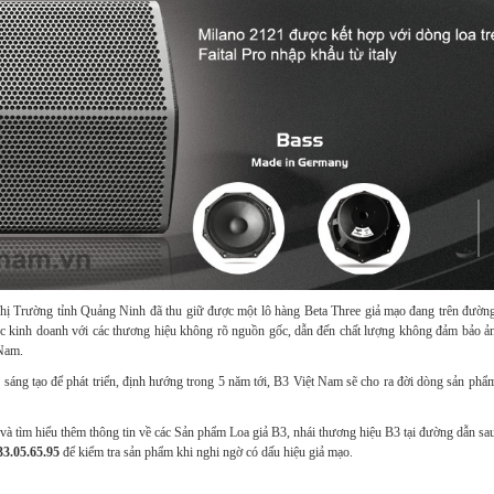
hị Trường tỉnh Quảng Ninh đã thu giữ được một lô hàng Beta Three giả mạo đang trên đường
c kinh doanh với các thương hiệu không rõ nguồn gốc, dẫn đến chất lượng không đảm bảo ảnh
 Nam.
 tạo để phát triển, định hướng trong 5 năm tới, B3 Việt Nam sẽ cho ra đời dòng sản phẩm th
à tìm hiểu thêm thông tin về các Sản phẩm Loa giả B3, nhái thương hiệu B3 tại đường dẫn sa
33.05.65.95
để kiểm tra sản phẩm khi nghi ngờ có dấu hiệu giả mạo.