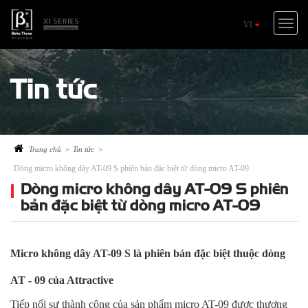
Toggle
VI
naviga
Tin tức
Trang chủ
>
Tin tức
>
Dòng micro không dây AT-09 S phiên bản đặc biệt từ dòng micro AT-09
Dòng micro không dây AT-09 S phiên
bản đặc biệt từ dòng micro AT-09
Micro không dây AT-09 S là phiên bản đặc biệt thuộc dòng
AT - 09 của Attractive
Tiếp nối sự thành công của sản phẩm micro AT-09 được thương