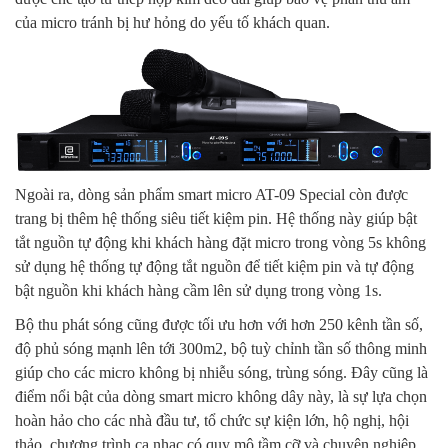
của micro tránh bị hư hỏng do yếu tố khách quan.
Ngoài ra, dòng sản phẩm smart micro AT-09 Special còn được
trang bị thêm hệ thống siêu tiết kiệm pin. Hệ thống này giúp bật
tắt nguồn tự động khi khách hàng đặt micro trong vòng 5s không
sử dụng hệ thống tự động tắt nguồn để tiết kiệm pin và tự động
bật nguồn khi khách hàng cầm lên sử dụng trong vòng 1s.
Bộ thu phát sóng cũng được tối ưu hơn với hơn 250 kênh tần số,
độ phủ sóng mạnh lên tới 300m2, bộ tuỳ chỉnh tần số thông minh
giúp cho các micro không bị nhiễu sóng, trùng sóng. Đây cũng là
điểm nổi bật của dòng smart micro không dây này, là sự lựa chọn
hoàn hảo cho các nhà đầu tư, tổ chức sự kiện lớn, hộ nghị, hội
thảo, chương trình ca nhạc có quy mô tầm cỡ và chuyên nghiệp.