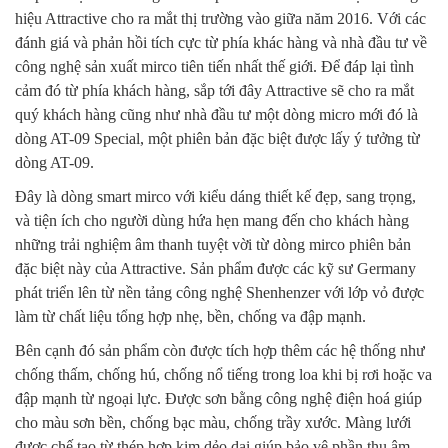
hiệu Attractive cho ra mắt thị trường vào giữa năm 2016. Với các
đánh giá và phản hồi tích cực từ phía khác hàng và nhà đầu tư về
công nghệ sản xuất mirco tiên tiến nhất thế giới. Để đáp lại tình
cảm đó từ phía khách hàng, sắp tới đây Attractive sẽ cho ra mắt
quý khách hàng cũng như nhà đầu tư một dòng micro mới đó là
dòng AT-09 Special, một phiên bản đặc biệt được lấy ý tưởng từ
dòng AT-09.
Đây là dòng smart mirco với kiểu dáng thiết kế đẹp, sang trọng,
và tiện ích cho người dùng hứa hẹn mang đến cho khách hàng
những trải nghiệm âm thanh tuyệt vời từ dòng mirco phiên bản
đặc biệt này của Attractive. Sản phẩm được các kỹ sư Germany
phát triển lên từ nền tảng công nghệ Shenhenzer với lớp vỏ được
làm từ chất liệu tổng hợp nhẹ, bền, chống va đập mạnh.
Bên cạnh đó sản phẩm còn được tích hợp thêm các hệ thống như
chống thấm, chống hú, chống nổ tiếng trong loa khi bị rơi hoặc va
đập mạnh từ ngoại lực. Được sơn bằng công nghệ điện hoá giúp
cho màu sơn bền, chống bạc màu, chống trầy xước. Màng lưới
được chế tạo từ thép hợp kim dẻo dai giúp bảo vệ phần thu âm