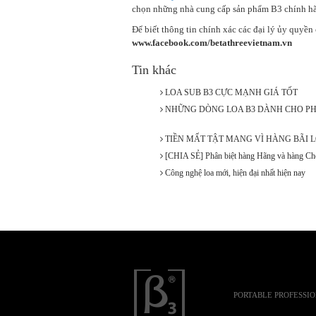
chọn những nhà cung cấp sản phẩm B3 chính hãn
Để biết thông tin chính xác các đại lý ủy quyề
www.facebook.com/betathreevietnam.vn
Tin khác
LOA SUB B3 CỰC MẠNH GIÁ TỐT
NHỮNG DÒNG LOA B3 DÀNH CHO PH
TIỀN MẤT TẬT MANG VÌ HÀNG BÃI L
[CHIA SẺ] Phân biệt hàng Hãng và hàng C
Công nghệ loa mới, hiện đại nhất hiện nay
PORTABLE PROFESSI