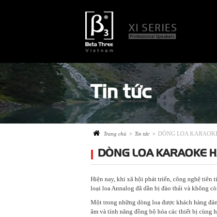
Tin tức
DÒNG LOA KARAOKE
Trang chủ
>
Tin tức
>
DÒNG LOA KARAOKE H
Hiện nay, khi xã hội phát triển, công nghệ tiên
loại loa Annalog đã dần bị đào thải và không c
Một trong những dòng loa được khách hàng đánh
âm và tính năng đồng bộ hóa các thiết bị cùng h