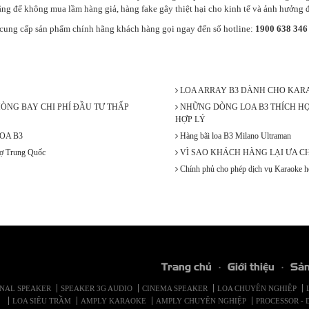
g để không mua lầm hàng giả, hàng fake gây thiệt hại cho kinh tế và ảnh hưởng 
n cung cấp sản phẩm chính hãng khách hàng gọi ngay đến số hotline:
1900 638 346
LOA ARRAY B3 DÀNH CHO KARA
ÒNG BAY CHI PHÍ ĐẦU TƯ THẤP
NHỮNG DÒNG LOA B3 THÍCH HỢ
HỢP LÝ
OA B3
Hàng bãi loa B3 Milano Ultraman
hợ Trung Quốc
VÌ SAO KHÁCH HÀNG LẠI ƯA C
Chính phủ cho phép dịch vụ Karaoke ho
Trang chủ
Giới thiệu
Sả
ONAL SPEAKER
SPEAKER 3G AUDIO
CINEMA SPEAKER
LOA CHUYÊN NGHIỆP
LOA SIÊU TRẦM
AMPLY KARAOKE
AMPLY CHUYÊN NGHIỆP
PROCESSOR - 