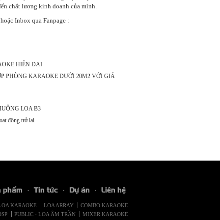
đến chất lượng kinh doanh của mình.
hoặc Inbox qua Fanpage :
OKE HIỆN ĐẠI
P PHÒNG KARAOKE DƯỚI 20M2 VỚI GIÁ
HUỘNG LOA B3
ạt động trở lại
n phẩm
Tin tức
Dự án
Liên hệ
LOA KARAOKE
LOA ARRAY
COMBO KARAOKE
DSP
PUBLIC - LOA ÂM TRẦN
MIXER KARAOKE