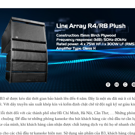
B3 sẽ được kéo dài thời gian bảo hành lên đến 4 năm. Đây là một ưu đãi mà ít có 
t. Với dây truyền sản xuất khép kín và kiểm định chặt chẽ từ đội ngũ kỹ sư giàu 
 lỗi thời đối với các thành phố như Hồ Chí Minh, Hà Nội, Cần Thơ, … Những phòng
 chuộng. Để đầu tư những phòng karaoke thu hút khách hàng các chủ đầu tư cần lựa
e của mình, khi khách hàng cảm nhận được chất lượng dịch vụ thì họ sẽ nhanh chó
ảo cho các chủ đầu tư karaoke hiện nay. Sử dụng sản phẩm của B3, khách hàng cũn