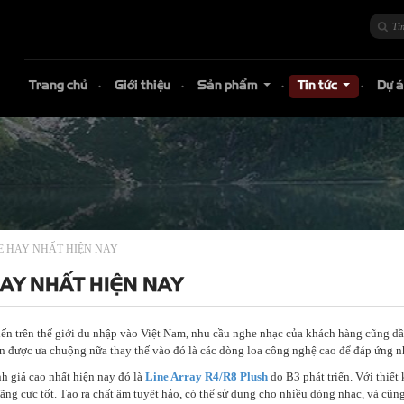
Trang chủ
Giới thiệu
Sản phẩm
Tin tức
Dự 
...
...
 HAY NHẤT HIỆN NAY
AY NHẤT HIỆN NAY
 tiến trên thế giới du nhập vào Việt Nam, nhu cầu nghe nhạc của khách hàng cũng d
òn được ưa chuộng nữa thay thế vào đó là các dòng loa công nghệ cao để đáp ứng 
 giá cao nhất hiện nay đó là
Line Array R4/R8 Plush
do B3 phát triển. Với thiế
ãng cực tốt. Tạo ra chất âm tuyệt hảo, có thể sử dụng cho nhiều dòng nhạc, và cũn