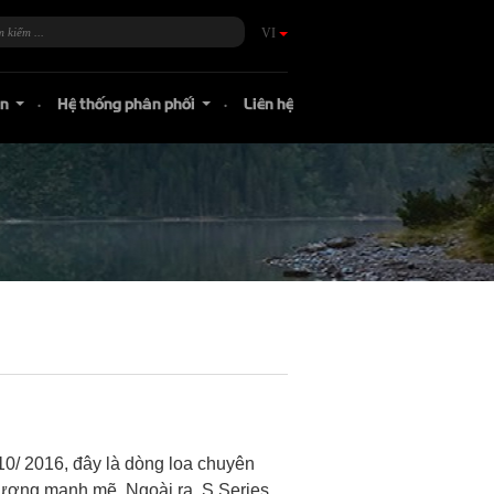
VI
án
Hệ thống phân phối
Liên hệ
...
...
10/ 2016, đây là dòng loa chuyên
 lượng mạnh mẽ. Ngoài ra, S Series