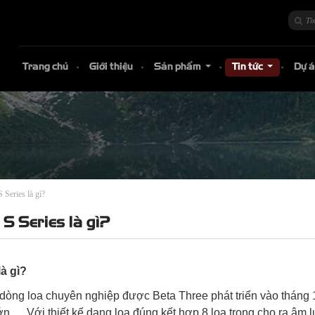
Trang chủ
Giới thiệu
Sản phẩm
Tin tức
Dự 
...
...
 Series là gì?
S Series là gì?
à gì?
 dòng loa chuyên nghiệp được Beta Three phát triển vào tháng 
lớn,… Với thiết kế dạng loa đúng kết hợp 8 loa trong cho ra âm