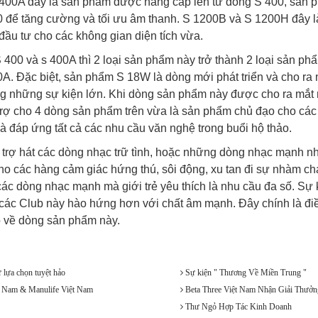
S 400A đây là sản phẩm được nâng cấp lên từ dòng S 400, sản p
0 để tăng cường và tối ưu âm thanh. S 1200B và S 1200H đây l
ầu tư cho các không gian diện tích vừa.
 400 và s 400A thì 2 loại sản phẩm này trở thành 2 loại sản ph
. Đặc biệt, sản phẩm S 18W là dòng mới phát triển và cho ra 
g những sự kiện lớn. Khi dòng sản phẩm này được cho ra mắt n
trợ cho 4 dòng sản phẩm trên vừa là sản phẩm chủ đạo cho các s
à đáp ứng tất cả các nhu cầu văn nghệ trong buổi hộ thảo.
 trợ hát các dòng nhạc trữ tình, hoặc những dòng nhạc mạnh n
ho các hàng cảm giác hứng thú, sôi động, xu tan đi sự nhàm chá
 các dòng nhạc mạnh mà giới trẻ yêu thích là nhu cầu đa số. Sự
 các Club này hào hứng hơn với chất âm mạnh. Đây chính là đi
ao về dòng sản phẩm này.
 lựa chọn tuyệt hảo
Sự kiện " Thương Về Miền Trung "
t Nam & Manulife Việt Nam
Beta Three Việt Nam Nhận Giải Thưở
Thư Ngỏ Hợp Tác Kinh Doanh