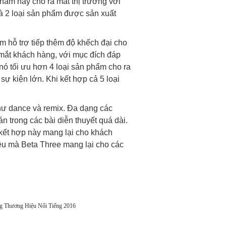
hẩm này cho ra mắt thị trường với
à 2 loại sản phẩm được sản xuất
ẩm hỗ trợ tiếp thêm độ khếch đại cho
mắt khách hàng, với mục đích đáp
ó tối ưu hơn 4 loại sản phẩm cho ra
ự kiện lớn. Khi kết hợp cả 5 loại
hư dance và remix. Đa dạng các
n trong các bài diễn thuyết quá dài.
 kết hợp này mang lại cho khách
ều mà Beta Three mang lại cho các
ng Thương Hiệu Nổi Tiếng 2016