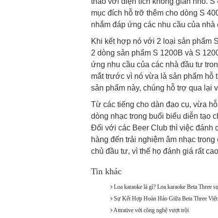
thảo với diện tích không gian nhỏ. 
mục đích hỗ trỡ thêm cho dòng S 40
nhắm đáp ứng các nhu cầu của nhà đ
Khi kết hợp nó với 2 loại sản phẩm S
2 dòng sản phẩm S 1200B và S 1200A
ứng nhu cầu của các nhà đầu tư tron
mắt trước vì nó vừa là sản phẩm hỗ 
sản phẩm này, chúng hỗ trợ qua lại v
Từ các tiếng cho dàn đạo cụ, vừa hỗ
dòng nhạc trong buổi biểu diễn tạo c
Đối với các Beer Club thì việc đánh
hàng đến trải nghiệm âm nhạc trong
chủ đầu tư, vì thế họ đánh giá rất c
Tin khác
Loa karaoke là gì? Loa karaoke Beta Three sự
Sự Kết Hợp Hoàn Hảo Giữa Beta Three Việ
Attrative với công nghệ vượt trội