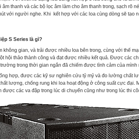
âm thanh và các bộ lọc âm làm cho âm thanh trong, sạch rõ nét
 hút với người nghe. Khi kết hợp với các loa cùng dòng sẽ tạo
ệp S Series là gì?
m không gian, và trải được nhiều loa bên trong, cùng với thế m
ột hội thảo thành công và đạt được nhiều kết quả. Được các ch
trường trong thời gian ngắn đã chiếm được tình cảm của mình 
ổng hợp, được các kỹ sư nghiên cứu tỷ mỷ và đo lường chất l
chất lượng, chống rung khi loa hoạt động ở công suất cực đại
ánh được các va đập trong lúc di chuyển cũng như trong lúc thi c