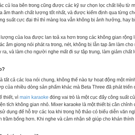
ì các củ loa bên trong cũng được các kỹ sư chọn lọc chất liệu t
 ra âm thanh chất lượng tốt nhất, và được kiểm định qua từng c
g suất cực đại thì thì màng loa vẫn không bị ảnh hưởng, hay bị 
ượng của loa được lan toả xa hơn trong các không gian rộng l
ác âm giọng nói phát ra trong, nét, không bị lẫn tạp âm làm ch
 ra, và làm cho người nghe mất đi sự tập trung, làm giảm chất 
ào?
và tất cả các loa nói chung, không thể nào tự hoạt động một mì
ợp của nhiều dòng sản phẩm khác mà Beta Three đã phát triển đ
 thiết, vì
main karaoke
đóng vai trò là một cục đẩy công suất c
iện tích không gian nhỏ. Mixer karaoke là một thiết bị cân chỉnh
sử dụng để hỗ trợ các loa khi trong hộ thảo có biểu diễn văn 
n trầm bổng hơn. Khi nghe và cảm nhận sẽ giúp cho khán thính g