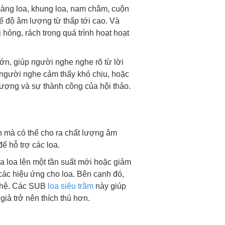
ừ màng loa, khung loa, nam châm, cuộn
hế độ âm lượng từ thấp tới cao. Và
hỏng, rách trong quá trình hoạt hoạt
ớn, giúp người nghe nghe rõ từ lời
o người nghe cảm thấy khó chịu, hoặc
lượng và sự thành công của hội thảo.
nh mà có thể cho ra chất lượng âm
ể hỗ trợ các loa.
ủa loa lên một tần suất mới hoặc giảm
 các hiệu ứng cho loa. Bên cạnh đó,
nghệ. Các SUB
loa siêu trầm
này giúp
iả trở nên thích thú hơn.