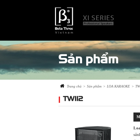
Sản phẩm
Trang chủ
>
Sản phẩm
>
LOA KARAOKE
>
TW 
TW112
M
Loa
sản