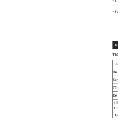
• T
• L
• S
N
Thô
Côn
Bộ 
Đáp
Tổn
Độ 
SPL
Trở
Độ 