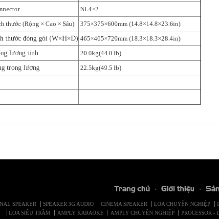
nector
NL4×2
h thước (Rộng × Cao × Sâu)
375×375×600mm (14.8×14.8×23.6in)
h thước đóng gói (W×H×D)
465×465×720mm (18.3×18.3×28.4in)
ng lượng tịnh
20.0kg(44.0 lb)
g trọng lượng
22.5kg(49.5 lb)
Trang chủ
Giới thiệu
Sả
ONAL SPEAKER
SPEAKER 3G AUDIO
CINEMA SPEAKER
LOA CHUYÊN NGHIỆP
LOA SIÊU TRẦM
AMPLY KARAOKE
AMPLY CHUYÊN NGHIỆP
PROCESSOR - 