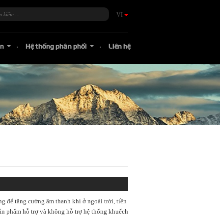
VI
án
Hệ thống phân phối
Liên hệ
...
...
 để tăng cường âm thanh khi ở ngoài trời, tiền
ản phẩm hỗ trợ và không hỗ trợ hệ thống khuếch