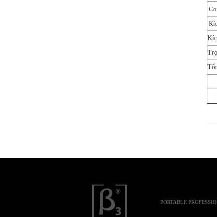
Con
Kíc
Kíc
Trọ
Tổn
PORTABLE PROFESSI