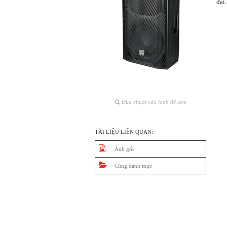
đại
Đưa chuột vào hình để xem
TÀI LIỆU LIÊN QUAN:
Ảnh gốc
Cùng danh mục