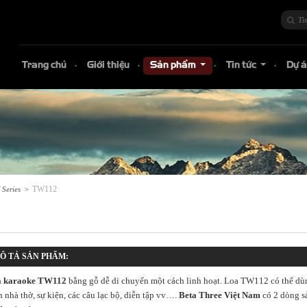
Trang chủ
Giới thiệu
Sản phẩm
Tin tức
Dự 
...
...
TW112
Series
>
Ô TẢ SẢN PHẨM:
 karaoke TW112
bằng gỗ dễ di chuyển một cách linh hoạt. Loa TW112 có thể dùng
h nhà thờ, sự kiện, các câu lạc bộ, diễn tập vv….
Beta Three Việt Nam
có 2 dòng s