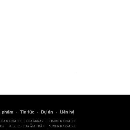
n phẩm
Tin tức
Dự án
Liên hệ
LOA KARAOKE
LOA ARRAY
COMBO KARAOKE
DSP
PUBLIC - LOA ÂM TRẦN
MIXER KARAOKE