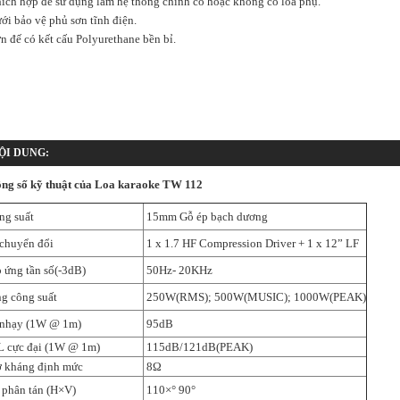
hích hợp để sử dụng làm hệ thống chính có hoặc không có loa phụ.
ưới bảo vệ phủ sơn tĩnh điện.
ơn đế có kết cấu Polyurethane bền bỉ.
ỘI DUNG:
ng số kỹ thuật của Loa karaoke TW 112
g suất
15mm Gỗ ép bạch dương
chuyển đổi
1 x 1.7 HF Compression Driver + 1 x 12” LF
 ứng tần số(-3dB)
50Hz- 20KHz
g công suất
250W(RMS); 500W(MUSIC); 1000W(PEAK)
nhạy (1W @ 1m)
95dB
 cực đại (1W @ 1m)
115dB/121dB(PEAK)
 kháng định mức
8Ω
phân tán (H×V)
110×° 90°