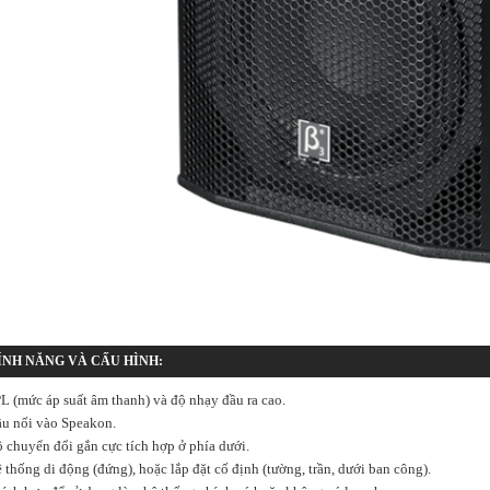
ÍNH NĂNG VÀ CẤU HÌNH:
PL (mức áp suất âm thanh) và độ nhạy đầu ra cao.
ầu nối vào Speakon.
ộ chuyển đổi gắn cực tích hợp ở phía dưới.
ệ thống di động (đứng), hoặc lắp đặt cố định (tường, trần, dưới ban công).