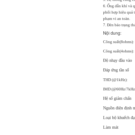
6. Ống dẫn khí và q
phối hợp hiệu quả t
phạm vi an toàn.
7. Đèn báo trạng th
Nội dung:
Công suất(8ohms):
Công suất(4ohms):
Độ nhạy đầu vào
Đáp ứng tần số
THD (@1kHz):
IMD (@60Hz/7kHz 
Hệ số giảm chấn
Nguồn điện định 
Loại bộ khuếch đạ
Làm mát