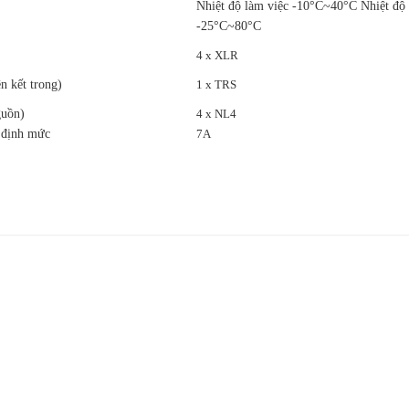
Nhiệt độ làm việc -10°C~40°C Nhiệt độ 
-25°C~80°C
4 x XLR
ên kết trong)
1 x TRS
guồn)
4 x NL4
ụ định mức
7A