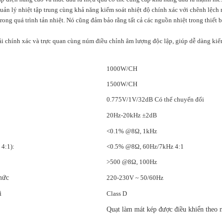
uản lý nhiệt tập trung cùng khả năng kiểm soát nhiệt độ chính xác với chênh lệch 
rong quá trình tản nhiệt. Nó cũng đảm bảo rằng tất cả các nguồn nhiệt trong thiết bị
ái chính xác và trực quan cùng núm điều chỉnh âm lượng độc lập, giúp dễ dàng kiểm
1000W/CH
1500W/CH
0.775V/1V/32dB Có thể chuyển đổi
20Hz-20kHz ±2dB
<0.1% @8Ω, 1kHz
4:1):
<0.5% @8Ω, 60Hz/7kHz 4:1
>500 @8Ω, 100Hz
mức
220-230V ~ 50/60Hz
i
Class D
Quạt làm mát kép được điều khiển theo n