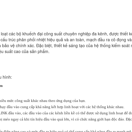
:
 loạt các bộ khuếch đại công suất chuyên nghiệp đa kênh, được thiết kế 
n cấu trúc phân phối nhiệt hiệu quả và an toàn, mạch đầu ra cô đọng v
à bảo vệ chính xác. Đặc biệt, thiết kế sáng tạo của hệ thống kiểm soát
ệu suất cao của sản phẩm.
u hình:
ẩm
nhiều mức công suất khác nhau theo ứng dụng của bạn.
nhạy đầu vào cung cấp khả năng kết hợp linh hoạt với các hệ thống khác nhau.
LINK đầu vào, các đầu vào của các kênh liền kề có thể được sử dụng linh hoạt để 
bị méo ngay cả khi tín hiệu đầu vào quá lớn, vì có chức năng giới hạn độc đáo. Đặc 
ấp điện năng cao và mức đầu ra hiệu quả có thể cung cấp khả năng đầu ra mạnh mẽ.