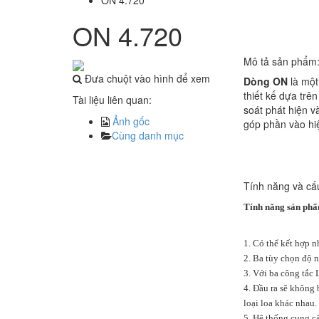
ON 4.720
ON 4.720
Mô tả sản phẩm
Đưa chuột vào hình để xem
Dòng ON
là một
thiết kế dựa trê
Tài liệu liên quan:
soát phát hiện v
Ảnh gốc
góp phần vào hi
Cùng danh mục
Tính năng và cấ
Tính năng sản ph
1. Có thể kết hợp 
2. Ba tùy chọn độ 
3. Với ba công tắc 
4. Đầu ra sẽ không 
loại loa khác nhau.
5. Hệ thống cung c