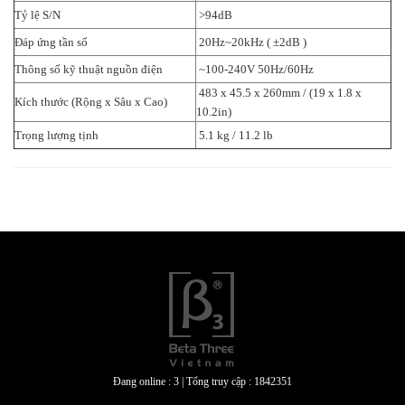
Tỷ lệ S/N
>94dB
Đáp ứng tần số
20Hz~20kHz ( ±2dB )
Thông số kỹ thuật nguồn điện
~100-240V 50Hz/60Hz
483 x 45.5 x 260mm / (19 x 1.8 x
Kích thước (Rộng x Sâu x Cao)
10.2in)
Trọng lượng tịnh
5.1 kg / 11.2 lb
Đang online : 3
|
Tổng truy cập : 1842351