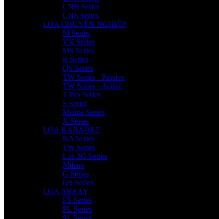
CNB Series
CNS Series
LOA CHUYÊN NGHIỆP
M Series
VX Series
MS Series
R Series
QS Series
TW Series - Passive
TW Series - Active
T Pro Series
S Series
Meline Series
X Series
LOA KARAOKE
KA Series
TW Series
Loa 3G Series
Milano
G Series
QS Series
LOA ARRAY
FS Series
PL Series
SL Series