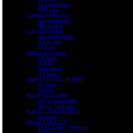
TLA/TLB Series
R/TL Series
COMBO KARAOKE
Dàn Kinh Doanh
Dàn gia đình
LOA SIÊU TRẦM
Sub chuyên nghiệp
Sub gia đình
FS Series
AMPLY KARAOKE
ON Series
Q Series
Norm Series
UA Series
AMPLY CHUYÊN NGHIỆP
FS Series
D Series
PROCESSOR - DSP
Bộ Lọc Nguồn Điện
Bộ Lọc Âm Thanh
PUBLIC - LOA ÂM TRẦN
BT Series
MIXER KARAOKE
Mixer chuyên - VN Series
Mixer Karaoke