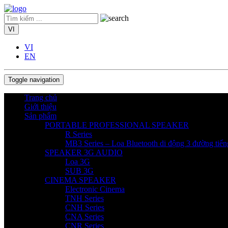
VI
VI
EN
Toggle navigation
Trang chủ
Giới thiệu
Sản phẩm
PORTABLE PROFESSIONAL SPEAKER
R Series
MB3 Series – Loa Bluetooth di động 3 đường tiến
SPEAKER 3G AUDIO
Loa 3G
SUB 3G
CINEMA SPEAKER
Electronic Cinema
TNH Series
CNH Series
CNA Series
CNR Series