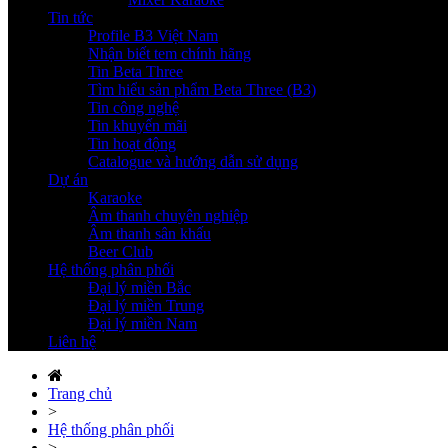
Tin tức
Profile B3 Việt Nam
Nhận biết tem chính hãng
Tin Beta Three
Tìm hiểu sản phẩm Beta Three (B3)
Tin công nghệ
Tin khuyến mãi
Tin hoạt động
Catalogue và hướng dẫn sử dụng
Dự án
Karaoke
Âm thanh chuyên nghiệp
Âm thanh sân khấu
Beer Club
Hệ thống phân phối
Đại lý miền Bắc
Đại lý miền Trung
Đại lý miền Nam
Liên hệ
Trang chủ
>
Hệ thống phân phối
>