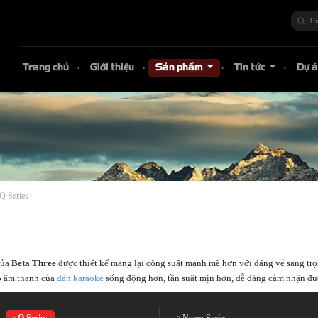
Trang chủ
Giới thiệu
Sản phẩm
Tin tức
Dự 
...
...
Q Series
của
Beta Three
được thiết kế mang lại công suất mạnh mẽ hơn với dáng vẻ sang trọn
o âm thanh của
dàn karaoke
sống động hơn, tần suất mịn hơn, dễ dàng cảm nhận đượ
Q Series
Norm Series