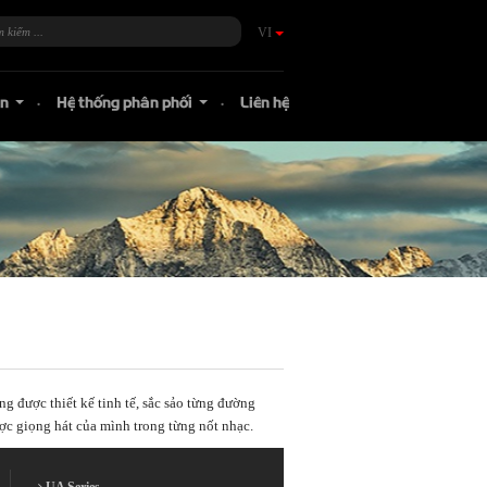
VI
án
Hệ thống phân phối
Liên hệ
...
...
g được thiết kế tinh tế, sắc sảo từng đường
c giọng hát của mình trong từng nốt nhạc.
UA Series